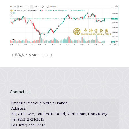
（撰稿人：
MARCO TSOI
）
Contact Us
Emperio Precious Metals Limited
Address:
8/F, AT Tower, 180 Electric Road, North Point, Hong Kong
Tel: (852) 2721-2015
Fax: (852) 2721-2212