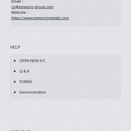
Email：
cs@emperio-group.com
Website：
https://www.emperiometals.com
HELP
OPEN NEW A/C
Q & A
FORMS
Demonstration