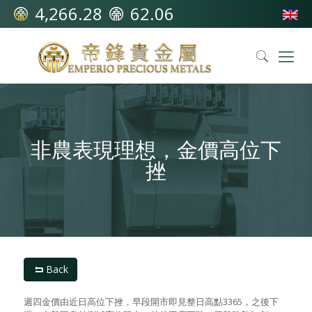
4,266.28
62.06
非農表現理想，金價高位下
挫
Back
週四金價由近日高位下挫，早段開市即見整日高點3365，之後下