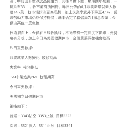
滑，中段回升並測試高位阻力，其後再度下跌，尾段跌勢加劇，一
度跌至3311，收市前有所回穩。昨日公佈的6月非農新增就業人數
達14.7萬，較市場預測更為理想，加上失業率意外下降至4.1%，反
映勞動力市場仍然保持穩健，基本否定了聯儲局7月減息希望，金
價由高位一度急挫
技術層面上，金價在日線收陰線，不過帶有一定長度下影線，走勢
略有分歧，加上今日為美國假期休市，金價震蕩調整機會較高
昨日重要數據:
非農就業人數變化 較預期高
失業率 較預期低
ISM非製造業PMI 較預期高
今日重要數據：
美國獨立日假期休市
策略如下：
首選：3343沽空 3353止蝕 目標3323
次選：3321買入 3311止蝕 目標3341