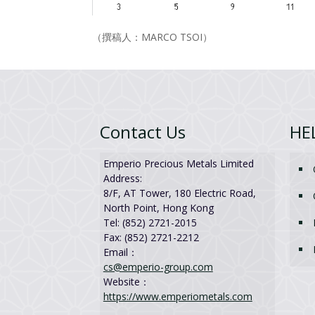
（撰稿人：MARCO TSOI）
Contact Us
HE
Emperio Precious Metals Limited
Address:
8/F, AT Tower, 180 Electric Road,
North Point, Hong Kong
Tel: (852) 2721-2015
Fax: (852) 2721-2212
Email：
cs@emperio-group.com
Website：
https://www.emperiometals.com