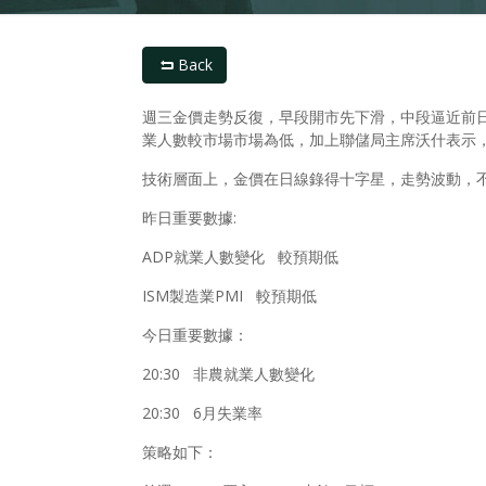
Back
週三金價走勢反復，早段開市先下滑，中段逼近前日
業人數較市場市場為低，加上聯儲局主席沃什表示
技術層面上，金價在日線錄得十字星，走勢波動，不
昨日重要數據:
ADP就業人數變化 較預期低
ISM製造業PMI 較預期低
今日重要數據：
20:30 非農就業人數變化
20:30 6月失業率
策略如下：