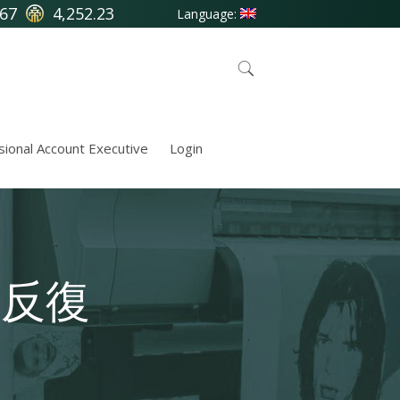
.67
4,252.23
Language:
sional Account Executive
Login
勢反復