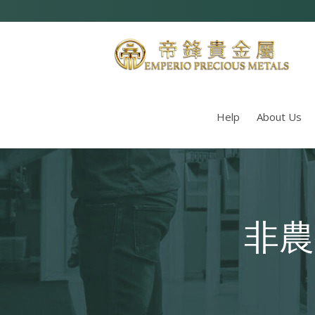
Help
About Us
非農