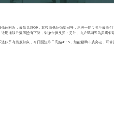
低位附近，最低見3959，其後由低位強勢回升，尾段一度反彈至最高41
，近期通脹升溫風險有下降，刺激金價反彈；另外，由於星期五為美國假
過似乎有築底跡象，今日關注昨日高點4115，如能藉助非農突破，可嘗