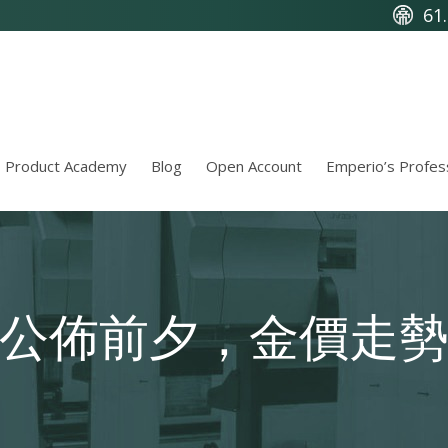
61
Product Academy
Blog
Open Account
Emperio’s Profes
公佈前夕，金價走