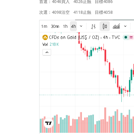
首選：4046買入 4026止蝕 目標4086
次選：4098沽空 4118止蝕 目標4058