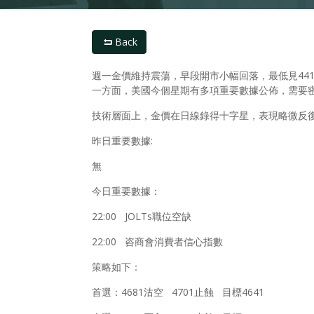
Back
週一金價維持震蕩，早段開市小幅回落，最低見44
一方面，美國今個星期有多項重要數據公佈，需要
技術層面上，金價在日線錄得十字星，表現略微反
昨日重要數據:
無
今日重要數據：
22:00 JOLTs職位空缺
22:00 咨商會消費者信心指數
策略如下：
首選：4681沽空 4701止蝕 目標4641