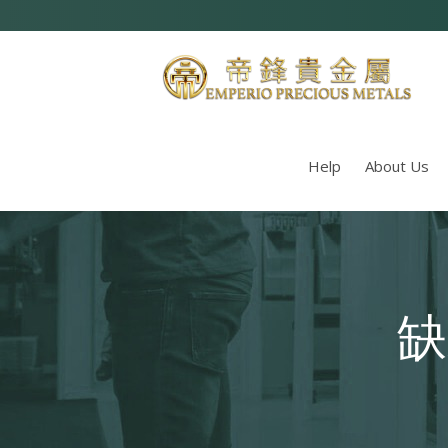
Help
About Us
缺