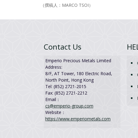
（撰稿人：MARCO TSOI）
Contact Us
HE
Emperio Precious Metals Limited
Address:
8/F, AT Tower, 180 Electric Road,
North Point, Hong Kong
Tel: (852) 2721-2015
Fax: (852) 2721-2212
Email：
cs@emperio-group.com
Website：
https://www.emperiometals.com