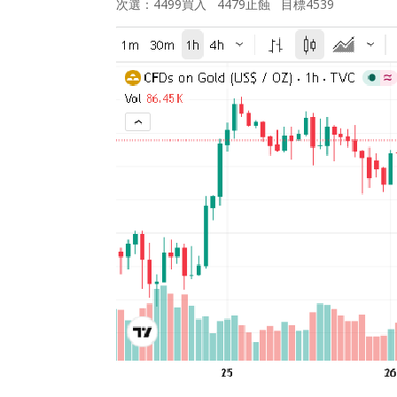
次選：4499買入 4479止蝕 目標4539