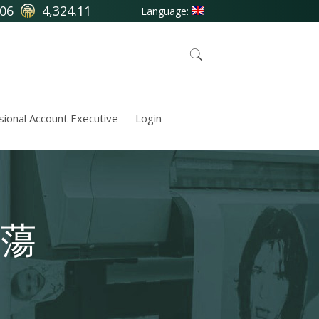
.06
4,324.11
Language:
sional Account Executive
Login
震蕩