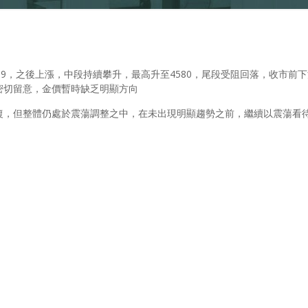
19，之後上漲，中段持續攀升，最高升至4580，尾段受阻回落，收市前
密切留意，金價暫時缺乏明顯方向
復，但整體仍處於震蕩調整之中，在未出現明顯趨勢之前，繼續以震蕩看