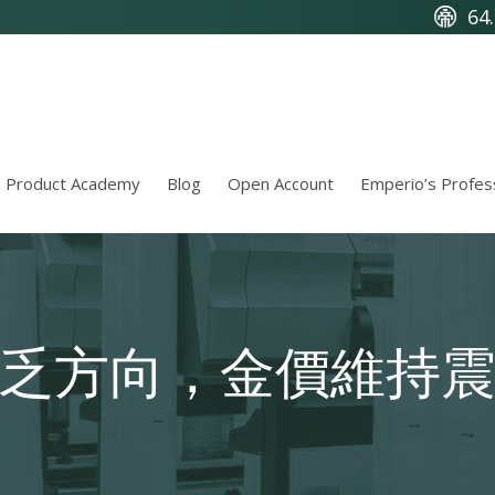
64
Product Academy
Blog
Open Account
Emperio’s Profes
乏方向，金價維持