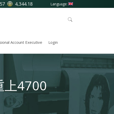
.57
4,344.18
Language:
sional Account Executive
Login
上4700