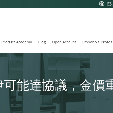
63
Product Academy
Blog
Open Account
Emperio’s Profes
可能達協議，金價重