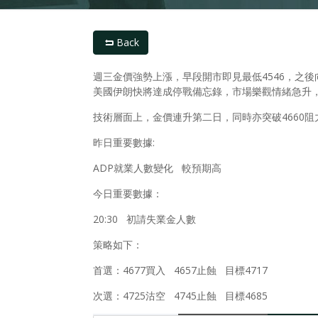
Back
週三金價強勢上漲，早段開市即見最低4546，之
美國伊朗快將達成停戰備忘錄，市場樂觀情緒急升
技術層面上，金價連升第二日，同時亦突破4660
昨日重要數據:
ADP就業人數變化 較預期高
今日重要數據：
20:30 初請失業金人數
策略如下：
首選：4677買入 4657止蝕 目標4717
次選：4725沽空 4745止蝕 目標4685