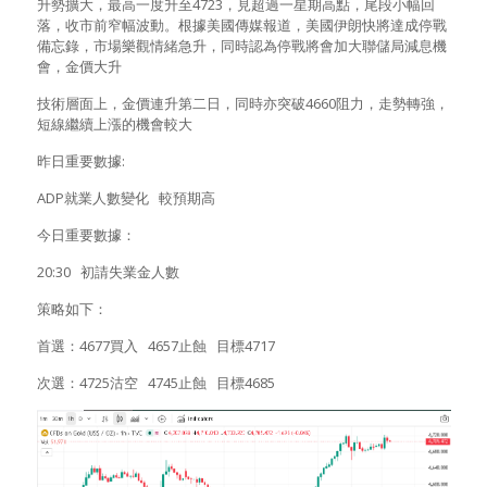
升勢擴大，最高一度升至4723，見超過一星期高點，尾段小幅回
落，收市前窄幅波動。根據美國傳媒報道，美國伊朗快將達成停戰
備忘錄，市場樂觀情緒急升，同時認為停戰將會加大聯儲局減息機
會，金價大升
技術層面上，金價連升第二日，同時亦突破4660阻力，走勢轉強，
短線繼續上漲的機會較大
昨日重要數據:
ADP就業人數變化 較預期高
今日重要數據：
20:30 初請失業金人數
策略如下：
首選：4677買入 4657止蝕 目標4717
次選：4725沽空 4745止蝕 目標4685